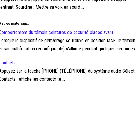
entrant. Sourdine : Mettre sa voix en sourd ...
Autres materiaux:
Comportement du témoin ceintures de sécurité places avant
Lorsque le dispositif de démarrage se trouve en position MAR, le témoin 
écran multifonction reconfigurable) s'allume pendant quelques secondes, 
Contacts
Appuyez sur la touche [PHONE] (TÉLÉPHONE) du système audio Sélectionne
Contacts : affiche les contacts té ...