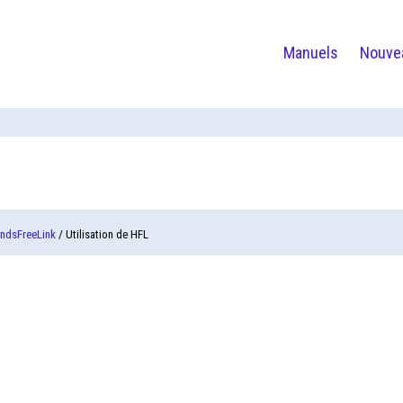
Manuels
Nouve
ndsFreeLink
/ Utilisation de HFL