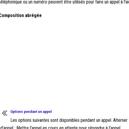
téléphonique ou un numéro peuvent être utilisés pour faire un appel à l
Composition abrégée
Options pendant un appel
Les options suivantes sont disponibles pendant un appel. Alterner
d'appel : Mettre l'appel en cours en attente pour répondre à l'appel