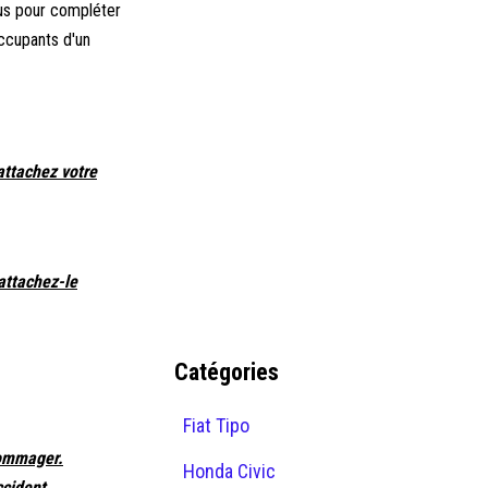
çus pour compléter
occupants d'un
attachez votre
 attachez-le
Catégories
Fiat Tipo
dommager.
Honda Civic
ccident.