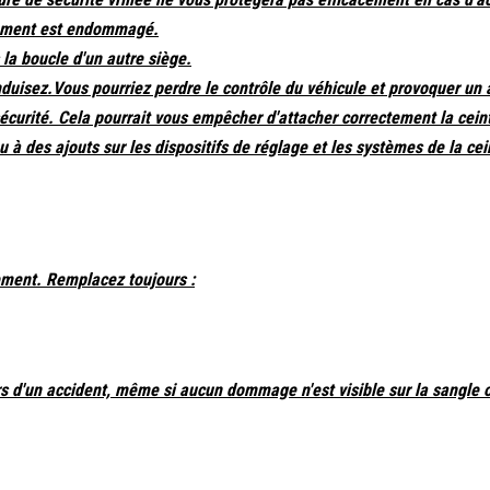
ipement est endommagé.
 la boucle d'un autre siège.
uisez.Vous pourriez perdre le contrôle du véhicule et provoquer un 
curité. Cela pourrait vous empêcher d'attacher correctement la cein
u à des ajouts sur les dispositifs de réglage et les systèmes de la cei
ment. Remplacez toujours :
lors d'un accident, même si aucun dommage n'est visible sur la sangle 