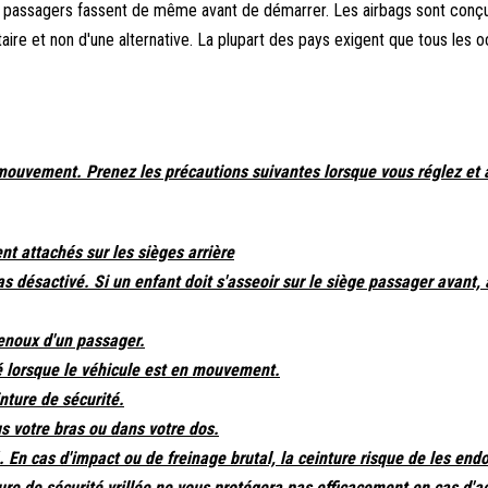
les passagers fassent de même avant de démarrer. Les airbags sont con
taire et non d'une alternative. La plupart des pays exigent que tous les 
mouvement. Prenez les précautions suivantes lorsque vous réglez et 
t attachés sur les sièges arrière
pas désactivé. Si un enfant doit s'asseoir sur le siège passager avant,
enoux d'un passager.
né lorsque le véhicule est en mouvement.
nture de sécurité.
s votre bras ou dans votre dos.
é. En cas d'impact ou de freinage brutal, la ceinture risque de les en
nture de sécurité vrillée ne vous protégera pas efficacement en cas d'a