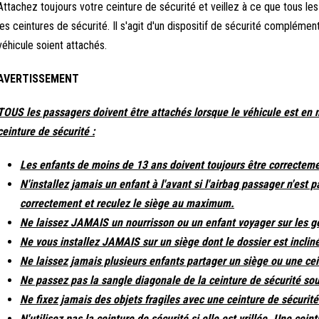
Attachez toujours votre ceinture de sécurité et veillez à ce que tous 
les ceintures de sécurité. Il s'agit d'un dispositif de sécurité complémen
véhicule soient attachés.
AVERTISSEMENT
TOUS les passagers doivent être attachés lorsque le véhicule est en 
ceinture de sécurité :
Les enfants de moins de 13 ans doivent toujours être correctemen
N'installez jamais un enfant à l'avant si l'airbag passager n'est 
correctement et reculez le siège au maximum.
Ne laissez JAMAIS un nourrisson ou un enfant voyager sur les g
Ne vous installez JAMAIS sur un siège dont le dossier est incli
Ne laissez jamais plusieurs enfants partager un siège ou une cei
Ne passez pas la sangle diagonale de la ceinture de sécurité sou
Ne fixez jamais des objets fragiles avec une ceinture de sécurit
N'utilisez pas la ceinture de sécurité si elle est vrillée. Une cei