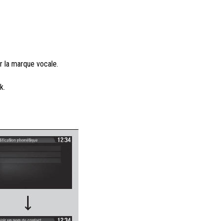
r la marque vocale.
k.