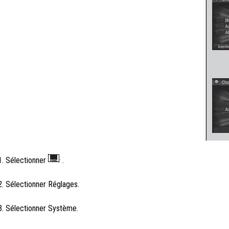
1. Sélectionner
.
2. Sélectionner Réglages.
3. Sélectionner Système.