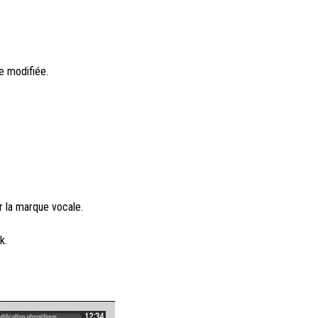
e modifiée.
r la marque vocale.
k.