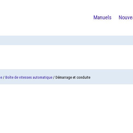
Manuels
Nouve
te
/
Boîte de vitesses automatique
/ Démarrage et conduite