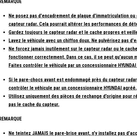
REMARQUE
Ne posez pas d'encadrement de plaque d'immatriculation ou d
capteur radar. Cela pourrait altérer les performances de déte
Gardez toujours le capteur radar et le cache propres et veill
Lavez le véhicule avec un chiffon doux. Ne pulvérisez pas d'
Ne forcez jamais inutilement sur le capteur radar ou le cache 
fonctionner correctement. Dans ce cas, il se peut qu'aucun 
Faites contrôler le véhicule par un concessionnaire HYUNDAI
Si le pare-chocs avant est endommagé près du capteur radar,
contrôler le véhicule par un concessionnaire HYUNDAI agréé.
Utilisez uniquement des pièces de rechange d'origine pour 
pas le cache du capteur.
REMARQUE
Ne teintez JAMAIS le pare-brise avant, n'y installez pas d'ac