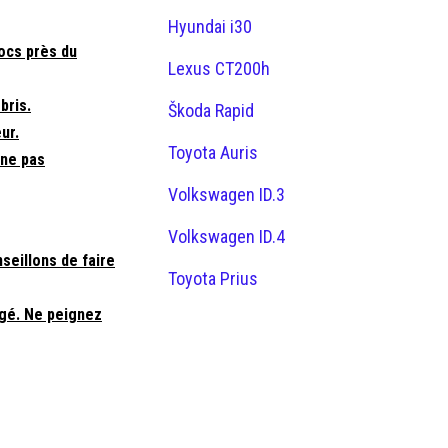
Hyundai i30
ocs près du
Lexus CT200h
bris.
Škoda Rapid
ur.
Toyota Auris
 ne pas
Volkswagen ID.3
Volkswagen ID.4
seillons de faire
Toyota Prius
agé. Ne peignez