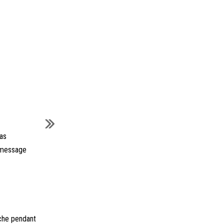
pas
n message
iche pendant