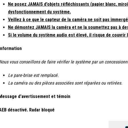
Ne posez JAMAIS d'objets réfléchissants (papier blanc, miroir
dysfonctionnement du système.
Veillez à ce que le capteur de la caméra ne soit pas immergé
Ne démontez JAMAIS la caméra et ne la soumettez pas à de
Si le volume du système audio est élevé, il risque de couvrir
Information
Nous vous conseillons de faire vérifier le système par un concession
Le pare-brise est remplacé.
La caméra ou des pièces associées sont réparées ou retirées.
Message d'avertissement et témoin
AEB désactivé. Radar bloqué