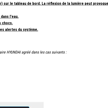
) sur le tableau de bord. La réflexion de la lumière peut provoqu
 dans l'eau.
s chocs.
 les alertes du système.
naire HYUNDAI agréé dans les cas suivants :