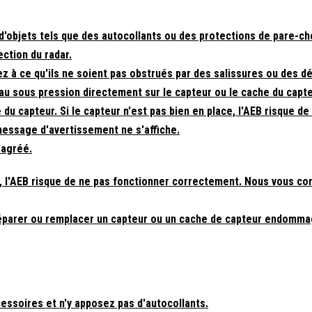
'objets tels que des autocollants ou des protections de pare-ch
ction du radar.
ez à ce qu'ils ne soient pas obstrués par des salissures ou des dé
eau sous pression directement sur le capteur ou le cache du capte
du capteur. Si le capteur n'est pas bien en place, l'AEB risque de
message d'avertissement ne s'affiche.
 agréé.
 l'AEB risque de ne pas fonctionner correctement. Nous vous con
réparer ou remplacer un capteur ou un cache de capteur endomm
cessoires et n'y apposez pas d'autocollants.