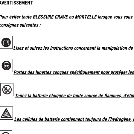
AVERTISSEMENT
Pour éviter toute BLESSURE GRAVE ou MORTELLE lorsque vous vous tro
consignes suivantes :
Lisez et suivez les instructions concernant la manipulation de 
Portez des lunettes conçues spécifiquement pour protéger les 
Tenez la batterie éloignée de toute source de flammes, d'étin
Les cellules de batterie contiennent toujours de l'hydrogène,