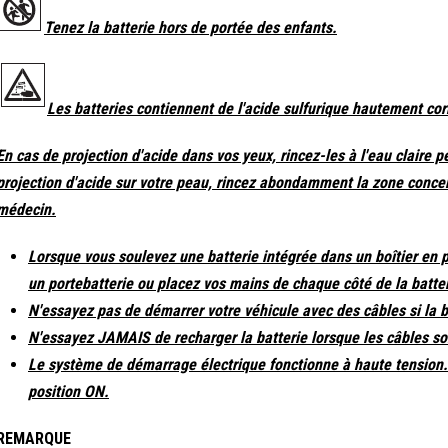
Tenez la batterie hors de portée des enfants.
Les batteries contiennent de l'acide sulfurique hautement corr
En cas de projection d'acide dans vos yeux, rincez-les à l'eau clair
projection d'acide sur votre peau, rincez abondamment la zone conce
médecin.
Lorsque vous soulevez une batterie intégrée dans un boîtier en pl
un portebatterie ou placez vos mains de chaque côté de la batter
N'essayez pas de démarrer votre véhicule avec des câbles si la b
N'essayez JAMAIS de recharger la batterie lorsque les câbles so
Le système de démarrage électrique fonctionne à haute tension
position ON.
REMARQUE