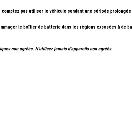
ne comptez pas utiliser le véhicule pendant une période prolongée
mmager le boîtier de batterie dans les régions exposées à de b
riques non agréés. N'utilisez jamais d'appareils non agréés.