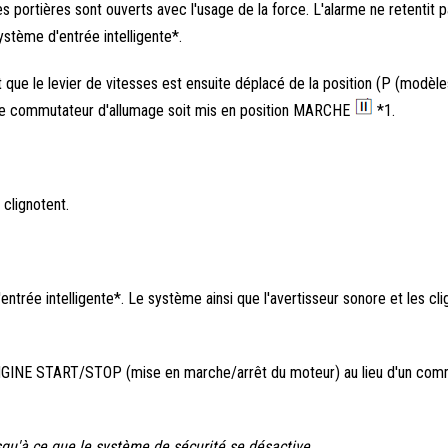
s portières sont ouverts avec l'usage de la force. L'alarme ne retentit p
ystème d'entrée intelligente*.
t que le levier de vitesses est ensuite déplacé de la position (P (modèl
ue le commutateur d'allumage soit mis en position MARCHE
*1.
 clignotent.
trée intelligente*. Le système ainsi que l'avertisseur sonore et les cli
 ENGINE START/STOP (mise en marche/arrêt du moteur) au lieu d'un com
u'à ce que le système de sécurité se désactive.