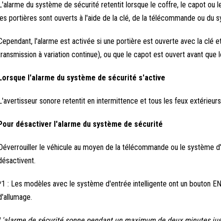
L'alarme du système de sécurité retentit lorsque le coffre, le capot ou le
les portières sont ouverts à l'aide de la clé, de la télécommande ou du s
Cependant, l'alarme est activée si une portière est ouverte avec la clé e
transmission à variation continue), ou que le capot est ouvert avant q
Lorsque l'alarme du système de sécurité s'active
L'avertisseur sonore retentit en intermittence et tous les feux extérieurs
Pour désactiver l'alarme du système de sécurité
Déverrouiller le véhicule au moyen de la télécommande ou le système d'en
désactivent.
*1 : Les modèles avec le système d'entrée intelligente ont un bouton
d'allumage.
L'alarme de sécurité sonne pendant un maximum de deux minutes jusq