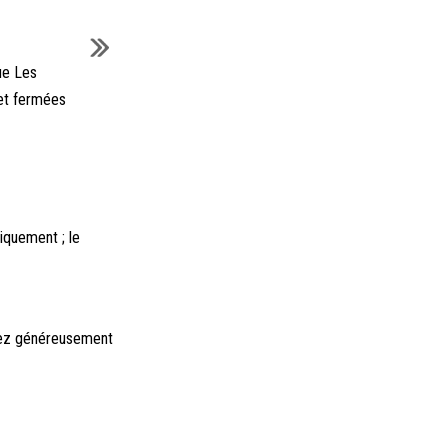
ue Les
et fermées
iquement ; le
rgez généreusement