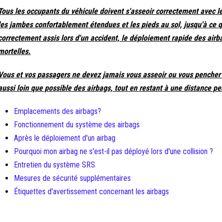
Tous les occupants du véhicule doivent s'asseoir correctement avec le 
les jambes confortablement étendues et les pieds au sol, jusqu'à ce qu
correctement assis lors d'un accident, le déploiement rapide des airb
mortelles.
Vous et vos passagers ne devez jamais vous asseoir ou vous pencher tr
aussi loin que possible des airbags, tout en restant à une distance pe
Emplacements des airbags?
Fonctionnement du système des airbags
Après le déploiement d'un airbag
Pourquoi mon airbag ne s'est-il pas déployé lors d'une collision ?
Entretien du système SRS
Mesures de sécurité supplémentaires
Étiquettes d'avertissement concernant les airbags