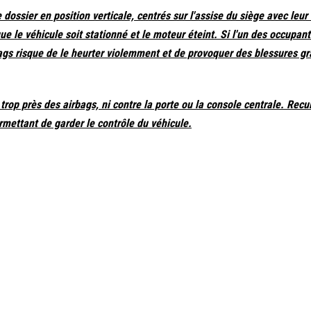
dossier en position verticale, centrés sur l'assise du siège avec leur
e le véhicule soit stationné et le moteur éteint. Si l'un des occupant
ags risque de le heurter violemment et de provoquer des blessures gr
op près des airbags, ni contre la porte ou la console centrale. Recu
rmettant de garder le contrôle du véhicule.