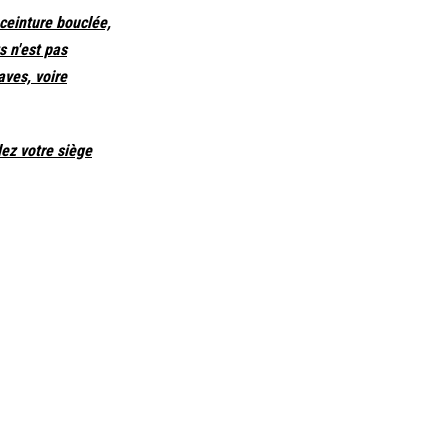
 ceinture bouclée,
s n'est pas
aves, voire
lez votre siège