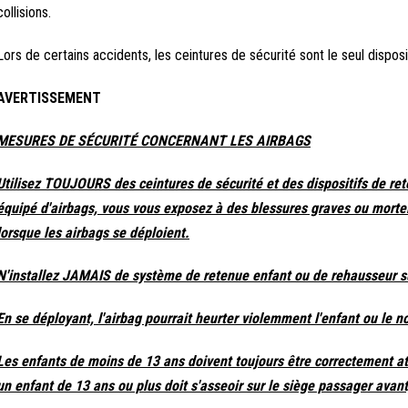
collisions.
Lors de certains accidents, les ceintures de sécurité sont le seul disposi
AVERTISSEMENT
MESURES DE SÉCURITÉ CONCERNANT LES AIRBAGS
Utilisez TOUJOURS des ceintures de sécurité et des dispositifs de re
équipé d'airbags, vous vous exposez à des blessures graves ou mortell
lorsque les airbags se déploient.
N'installez JAMAIS de système de retenue enfant ou de rehausseur sur
En se déployant, l'airbag pourrait heurter violemment l'enfant ou le n
Les enfants de moins de 13 ans doivent toujours être correctement atta
un enfant de 13 ans ou plus doit s'asseoir sur le siège passager avant