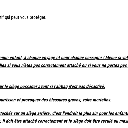
tif qui peut vous protéger.
tenue enfant, à chaque voyage et pour chaque passager ! Même si vot
es si vous n'êtes pas correctement attaché ou si vous ne portez pas 
 le siège passager avant si l'airbag n'est pas désactivé.
ourrisson et provoquer des blessures graves, voire mortelles.
chés sur un siège arrière. C'est l'endroit le plus sûr pour les enfant
, il doit être attaché correctement et le siège doit être reculé au ma