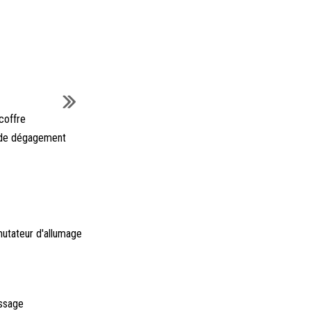
 coffre
er de dégagement
utateur d'allumage
essage