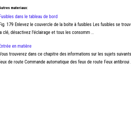
Autres materiaux:
Fusibles dans le tableau de bord
Fig. 179 Enlevez le couvercle de la boîte à fusibles Les fusibles se tro
la clé, désactivez l'éclairage et tous les consomm ...
Entrée en matière
Vous trouverez dans ce chapitre des informations sur les sujets suivants
feux de route Commande automatique des feux de route Feux antibroui .