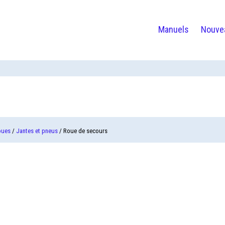
Manuels
Nouve
oues
/
Jantes et pneus
/ Roue de secours