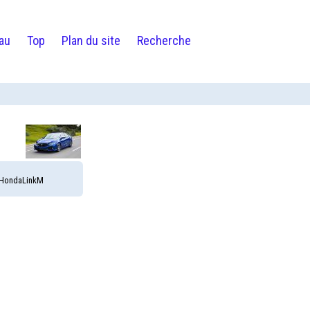
au
Top
Plan du site
Recherche
e HondaLinkM