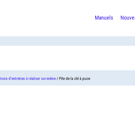
Manuels
Nouve
ions d'entretien à réaliser soi-même
/ Pile de la clé à puce