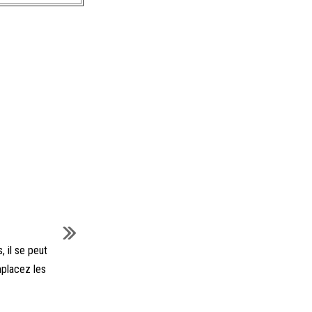
 il se peut
emplacez les