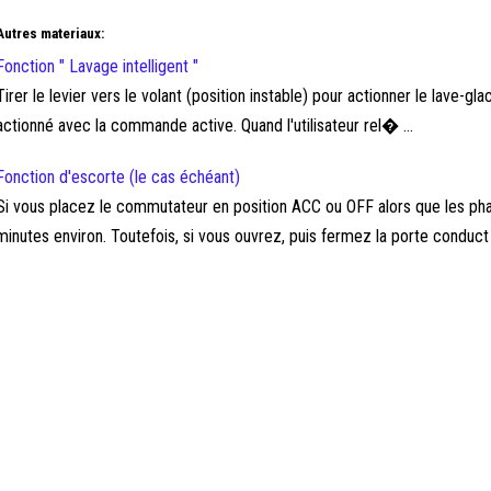
Autres materiaux:
Fonction " Lavage intelligent "
Tirer le levier vers le volant (position instable) pour actionner le lave-g
actionné avec la commande active. Quand l'utilisateur rel� ...
Fonction d'escorte (le cas échéant)
Si vous placez le commutateur en position ACC ou OFF alors que les phar
minutes environ. Toutefois, si vous ouvrez, puis fermez la porte conduct .