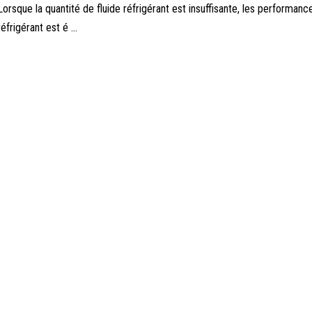
Lorsque la quantité de fluide réfrigérant est insuffisante, les performan
réfrigérant est é ...