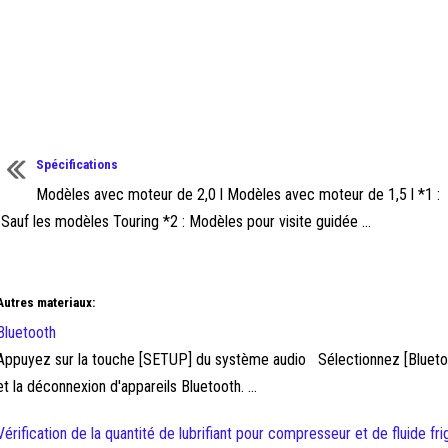
Spécifications
Modèles avec moteur de 2,0 l Modèles avec moteur de 1,5 l *1 :
Sauf les modèles Touring *2 : Modèles pour visite guidée ...
Autres materiaux:
Bluetooth
Appuyez sur la touche [SETUP] du système audio Sélectionnez [Bluetooth
et la déconnexion d'appareils Bluetooth. ...
Vérification de la quantité de lubrifiant pour compresseur et de fluide fr