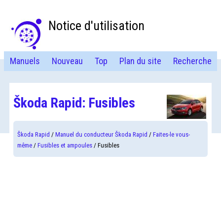
Notice d'utilisation
Manuels
Nouveau
Top
Plan du site
Recherche
Škoda Rapid: Fusibles
Škoda Rapid
/
Manuel du conducteur Škoda Rapid
/
Faites-le vous-
même
/
Fusibles et ampoules
/ Fusibles