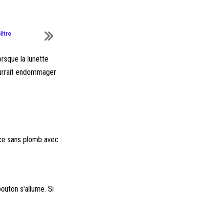
 être
rsque la lunette
pourrait endommager
ence sans plomb avec
bouton s'allume. Si