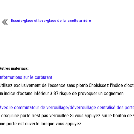
Essuie-glace et lave-glace de la lunette arrière
...
Autres materiaux:
Informations sur le carburant
Utilisez exclusivement de l'essence sans plomb.Choisissez l'indice d'oc
un indice d'octane inférieur à 87 risque de provoquer un cognemen ...
Avec le commutateur de verrouillage/déverrouillage centralisé des port
Lorsqu'une porte n'est pas verrouillée Si vous appuyez sur le bouton de ve
une porte est ouverte lorsque vous appuyez ...