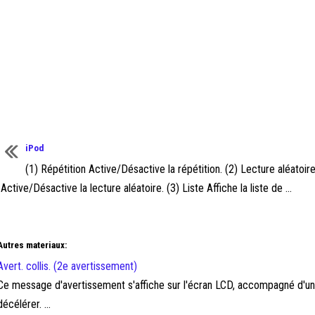
iPod
(1) Répétition Active/Désactive la répétition. (2) Lecture aléatoir
Active/Désactive la lecture aléatoire. (3) Liste Affiche la liste de ...
Autres materiaux:
Avert. collis. (2e avertissement)
Ce message d'avertissement s'affiche sur l'écran LCD, accompagné d'une 
décélérer. ...