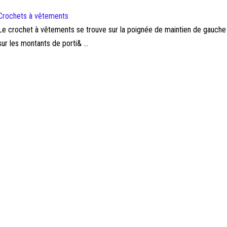
Crochets à vêtements
Le crochet à vêtements se trouve sur la poignée de maintien de gauche à l'
sur les montants de porti& ...