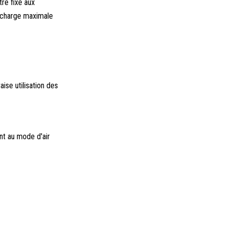
tre fixé aux
a charge maximale
ise utilisation des
nt au mode d'air