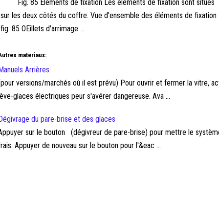
Fig. 85 Éléments de fixation Les éléments de fixation sont situés
sur les deux côtés du coffre. Vue d'ensemble des éléments de fixation
fig. 85 OEillets d'arrimage ...
Autres materiaux:
Manuels Arrières
(pour versions/marchés où il est prévu) Pour ouvrir et fermer la vitre, 
lève-glaces électriques peur s'avérer dangereuse. Ava ...
Dégivrage du pare-brise et des glaces
Appuyer sur le bouton (dégivreur de pare-brise) pour mettre le systèm
frais. Appuyer de nouveau sur le bouton pour l'&eac ...