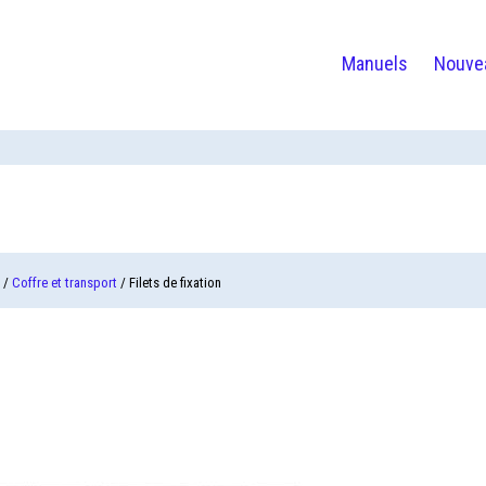
Manuels
Nouve
/
Coffre et transport
/ Filets de fixation