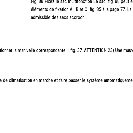
Fig. 88 Fixez le sac multifonction Le sac fig. 88 peut ê
éléments de fixation A , B et C fig. 85 à la page 77. L
admissible des sacs accroch ...
actionner la manivelle correspondante 1 fig. 37. ATTENTION 23) Une mauva
e de climatisation en marche et faire passer le système automatiqueme