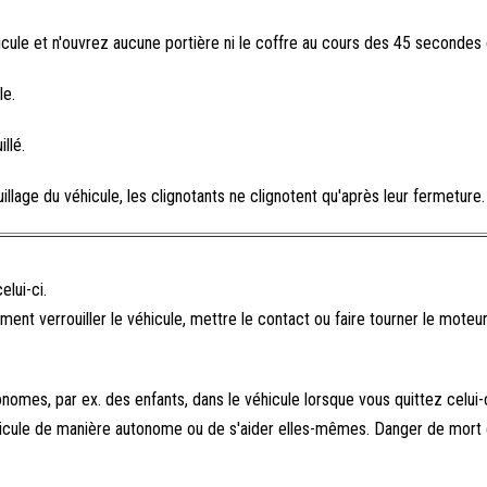
icule et n'ouvrez aucune portière ni le coffre au cours des 45 secondes q
le.
llé.
illage du véhicule, les clignotants ne clignotent qu'après leur fermeture.
elui-ci.
ent verrouiller le véhicule, mettre le contact ou faire tourner le moteur
omes, par ex. des enfants, dans le véhicule lorsque vous quittez celui
éhicule de manière autonome ou de s'aider elles-mêmes. Danger de mort