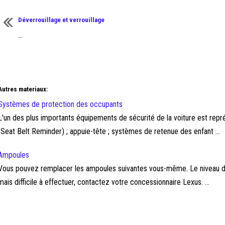
Déverrouillage et verrouillage
...
Autres materiaux:
Systèmes de protection des occupants
L'un des plus importants équipements de sécurité de la voiture est repr
(Seat Belt Reminder) ; appuie-tête ; systèmes de retenue des enfant ...
Ampoules
Vous pouvez remplacer les ampoules suivantes vous-même. Le niveau de 
mais difficile à effectuer, contactez votre concessionnaire Lexus. ...