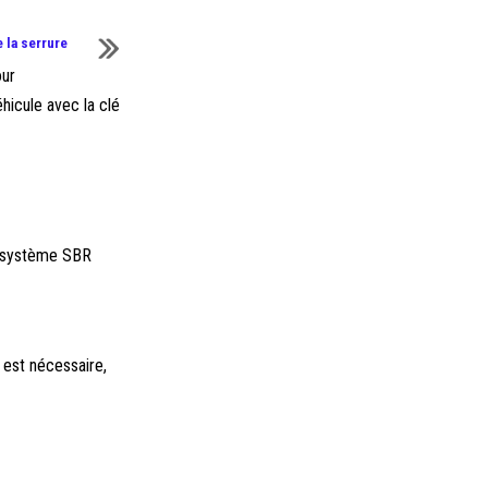
e la serrure
our
véhicule avec la clé
 ; système SBR
 est nécessaire,