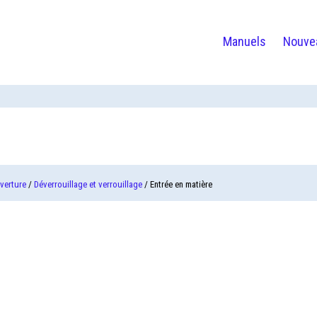
Manuels
Nouve
uverture
/
Déverrouillage et verrouillage
/ Entrée en matière