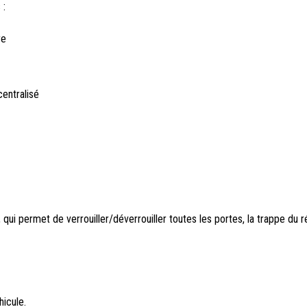
 :
re
centralisé
qui permet de verrouiller/déverrouiller toutes les portes, la trappe du ré
hicule.