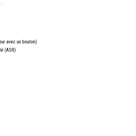
 :
eur avec un bouton)
ité (ASR)