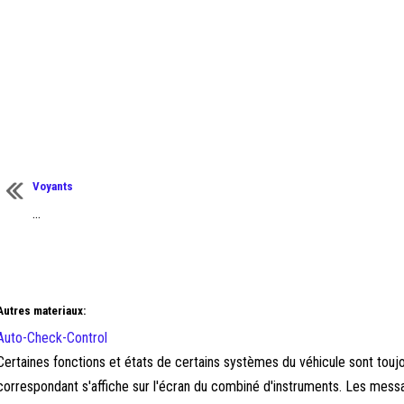
Voyants
...
Autres materiaux:
Auto-Check-Control
Certaines fonctions et états de certains systèmes du véhicule sont touj
correspondant s'affiche sur l'écran du combiné d'instruments. Les messa