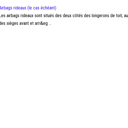
Airbags rideaux (le cas échéant)
Les airbags rideaux sont situés des deux côtés des longerons de toit, a
des sièges avant et arri&eg ...