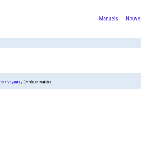
Manuels
Nouve
nts
/
Voyants
/ Entrée en matière