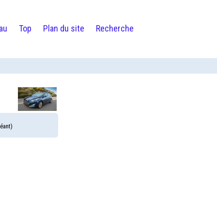
au
Top
Plan du site
Recherche
héant)