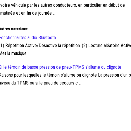
votre véhicule par les autres conducteurs, en particulier en début de
matinée et en fin de journée ...
Autres materiaux:
Fonctionnalités audio Bluetooth
(1) Répétition Active/Désactive la répétition. (2) Lecture aléatoire Act
Met la musique ...
Si le témoin de basse pression de pneu/TPMS s'allume ou clignote
Raisons pour lesquelles le témoin s'allume ou clignote La pression d'un 
niveau du TPMS ou si le pneu de secours c ...