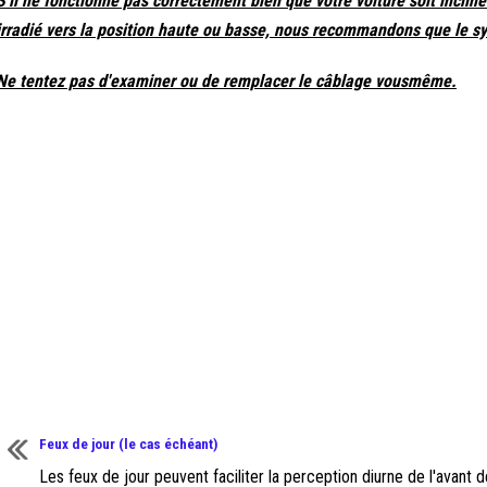
S'il ne fonctionne pas correctement bien que votre voiture soit incliné
irradié vers la position haute ou basse, nous recommandons que le s
Ne tentez pas d'examiner ou de remplacer le câblage vousmême.
Feux de jour (le cas échéant)
Les feux de jour peuvent faciliter la perception diurne de l'avant d