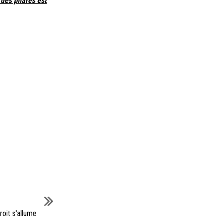
u des phares est
roit s'allume