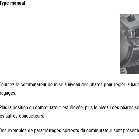
Type manual
Tournez le commutateur de mise à niveau des phares pour régler la hau
bagages.
Plus la position du commutateur est élevée, plus le niveau des phares s
les autres conducteurs.
Des exemples de paramétrages corrects du commutateur sont présentés c