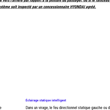
e vers l'arrière par rapport à la posture du passager, ou si le faiscea
ystème soit inspecté par un concessionnaire HYUNDAI agréé.
Éclairage statique intelligent
e
Dans un virage, le feu directionnel statique gauche ou d