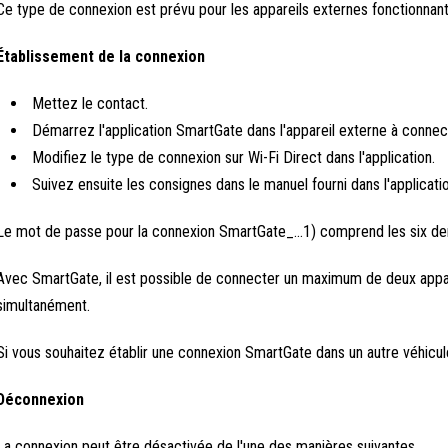
Ce type de connexion est prévu pour les appareils externes fonctionnant
Établissement de la connexion
Mettez le contact.
Démarrez l'application SmartGate dans l'appareil externe à connec
Modifiez le type de connexion sur Wi-Fi Direct dans l'application.
Suivez ensuite les consignes dans le manuel fourni dans l'applicat
Le mot de passe pour la connexion SmartGate_...1) comprend les six dern
Avec SmartGate, il est possible de connecter un maximum de deux appar
simultanément.
Si vous souhaitez établir une connexion SmartGate dans un autre véhicule
Déconnexion
La connexion peut être désactivée de l'une des manières suivantes.