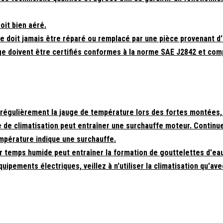
oit bien aéré.
e doit jamais être réparé ou remplacé par une pièce provenant d'
e doivent être certifiés conformes à la norme SAE J2842 et com
z régulièrement la jauge de température lors des fortes montées,
de climatisation peut entraîner une surchauffe moteur. Continuez
température indique une surchauffe.
ar temps humide peut entraîner la formation de gouttelettes d'eau 
ements électriques, veillez à n'utiliser la climatisation qu'avec