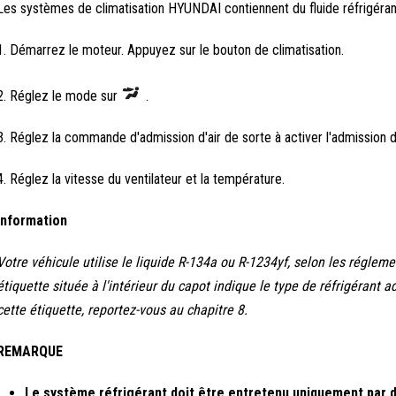
Les systèmes de climatisation HYUNDAI contiennent du fluide réfrigéra
1. Démarrez le moteur. Appuyez sur le bouton de climatisation.
2. Réglez le mode sur
.
3. Réglez la commande d'admission d'air de sorte à activer l'admission d'air
4. Réglez la vitesse du ventilateur et la température.
Information
Votre véhicule utilise le liquide R-134a ou R-1234yf, selon les régle
étiquette située à l'intérieur du capot indique le type de réfrigérant
cette étiquette, reportez-vous au chapitre 8.
REMARQUE
Le système réfrigérant doit être entretenu uniquement par d