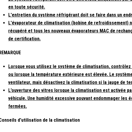
en toute sécurité.
L'entretien du système réfrigérant doit se faire dans un endr
L'évaporateur de climatisation (bobine de refroidissement) n
récupéré et tous les nouveaux évaporateurs MAC de rechang
de certification.
REMARQUE
Lorsque vous utilisez le système de climatisation, contrôle
ou lorsque la température extérieure est élevée. Le système 
ventilateur, mais désactivez la climatisation si la jauge de 
L'ouverture des vitres lorsque la climatisation est activée p
véhicule. Une humidité excessive pouvant endommager les équip
fermées.
Conseils d'utilisation de la climatisation