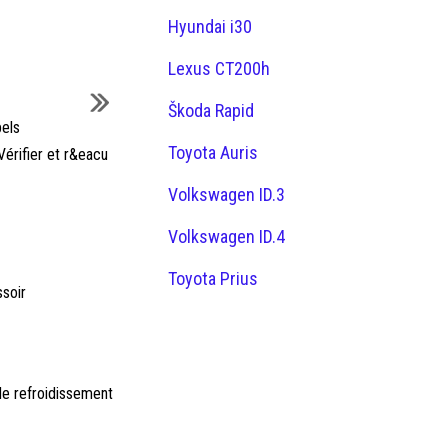
Hyundai i30
Lexus CT200h
Škoda Rapid
pels
Toyota Auris
érifier et r&eacu
Volkswagen ID.3
Volkswagen ID.4
Toyota Prius
ssoir
de refroidissement