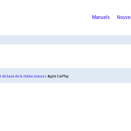
Manuels
Nouve
 de base de la chaîne sonore
/ Apple CarPlay