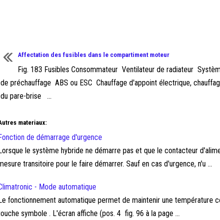
Affectation des fusibles dans le compartiment moteur
Fig. 183 Fusibles Consommateur Ventilateur de radiateur Systè
de préchauffage ABS ou ESC Chauffage d'appoint électrique, chauffa
du pare-brise ...
Autres materiaux:
Fonction de démarrage d'urgence
Lorsque le système hybride ne démarre pas et que le contacteur d'alim
mesure transitoire pour le faire démarrer. Sauf en cas d'urgence, n'u ...
Climatronic - Mode automatique
Le fonctionnement automatique permet de maintenir une température cons
touche symbole . L'écran affiche (pos. 4 fig. 96 à la page ...