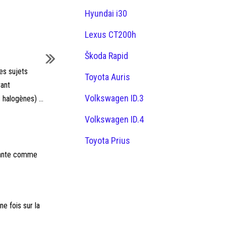
Hyundai i30
Lexus CT200h
Škoda Rapid
es sujets
Toyota Auris
vant
Volkswagen ID.3
halogènes) ...
Volkswagen ID.4
Toyota Prius
ivante comme
e fois sur la