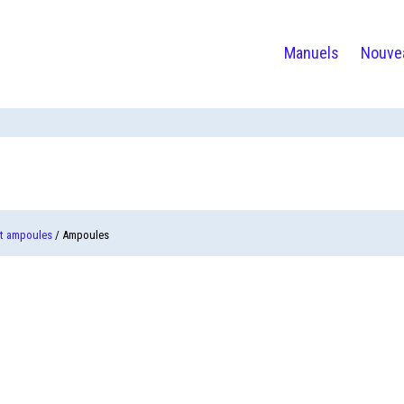
Manuels
Nouve
et ampoules
/ Ampoules