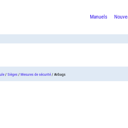
Manuels
Nouve
ule
/
Sièges
/
Mesures de sécurité
/ Airbags