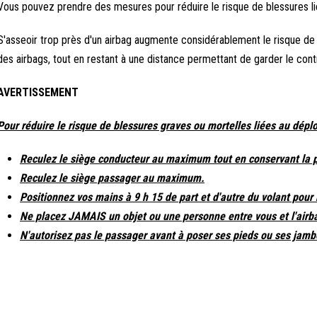
Vous pouvez prendre des mesures pour réduire le risque de blessures li
S'asseoir trop près d'un airbag augmente considérablement le risque de
des airbags, tout en restant à une distance permettant de garder le cont
AVERTISSEMENT
Pour réduire le risque de blessures graves ou mortelles liées au dépl
Reculez le siège conducteur au maximum tout en conservant la pos
Reculez le siège passager au maximum.
Positionnez vos mains à 9 h 15 de part et d'autre du volant pour
Ne placez JAMAIS un objet ou une personne entre vous et l'airb
N'autorisez pas le passager avant à poser ses pieds ou ses jambe